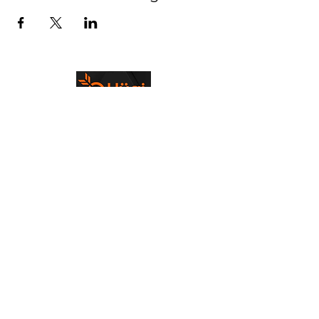
Bogenfreunde Emmental
info@bogenfreunde-emmental.ch
©2023 von Bogenfreunde Emmental